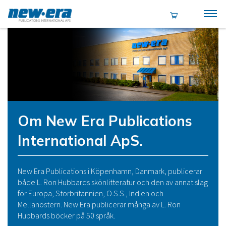
Om New Era Publications
International ApS.
New Era Publications i Köpenhamn, Danmark, publicerar
både L. Ron Hubbards skönlitteratur och den av annat slag
för Europa, Storbritannien, O.S.S., Indien och
Mellanöstern. New Era publicerar många av L. Ron
Hubbards böcker på 50 språk.