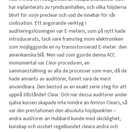
har inplanterats av rymdsamhällen, och vilka följderna
blivit för
varje
preclear och vad de innebär för vår
civilisation. Ett avgörande verktyg i
auditeringslösningen var E-metern, som på nytt hade
introducerats, tack vare framsteg inom elektroniken
som möjliggjorde en ny transistoriserad E-meter: den
amerikanska blå. Men vad som gjorde denna ACC
monumental var
Clear-proceduren
, en
sammanställning av alla de processer som man, då de
hade använts av auditörer, funnit vara de mest
användbara. Den bestod av en exakt serie steg för att
uppnå tillståndet Clear. Och när dessa auditörer under
själva kursen skapade inte mindre än
femton
Clears, så
var
den
prestationen den absoluta höjdpunkten –
andra auditörer än Hubbard kunde med skicklighet,
kunskap och visshet regelbundet cleara andra och