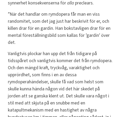
synnerhet konsekvenserna för
alla
preclears.
”När det handlar om rymdopera får man en viss
randomitet, som det jag just har beskrivit för er, och
killen drar för en gardin. Han bokstavligen drar för en
mental föreställningsbild som kallas för ’gardin’ över
det.
Vanligtvis plockar han upp det från tidigare på
tidsspåret och vanligtvis kommer det från rymdopera.
Och den mängd kraft, tryckvåg, varaktighet och
upprördhet, som finns i en av dessa
rymdoperahändelser, skulle få vad som helst som
skulle kunna hända någon vid det här skedet på
jorden att se ganska klent ut. Det skulle vara något i
stil med att skjuta på en snubbe med en
katapultmekanism med en hastighet av några