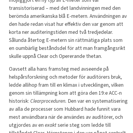
möjliggjort en ny typ av E-meter som var
transistoriserad – med det landvinningen med den
berömda amerikanska blå E-metern. Användningen av
den hade redan visat hur effektiv den var genom att
korta ner auditeringstiden med två tredjedelar.
Sålunda återtog E-metern sin rättmätiga plats som
en oumbärlig beståndsdel för att man framgångsrikt
skulle uppnå Clear och Opererande thetan.
Oavsett alla hans framsteg med avseende på
helspårsforskning och metoder för auditörers bruk,
ledde allihop fram till en klimax i utvecklingen, vilken
genom sin tillämpning kom att göra den 19:e ACC-n
historisk:
Clearproceduren.
Den var en systematisering
av alla de processer som Hubbard hade funnit vara
mest användbara när de användes av auditörer, och
utgjordes av en
exakt
serie steg som ledde till