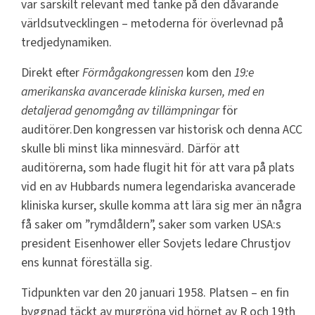
var särskilt relevant med tanke på den dåvarande
världsutvecklingen – metoderna för överlevnad på
tredjedynamiken.
Direkt efter
Förmågakongressen
kom den
19:e
amerikanska avancerade kliniska kursen, med en
detaljerad genomgång av
tillämpningar
för
auditörer.Den kongressen var historisk och denna ACC
skulle bli minst lika minnesvärd. Därför att
auditörerna, som hade flugit hit för att vara på plats
vid en av Hubbards numera legendariska avancerade
kliniska kurser, skulle komma att lära sig mer än några
få saker om ”rymdåldern”, saker som varken USA:s
president Eisenhower eller Sovjets ledare Chrustjov
ens kunnat föreställa sig.
Tidpunkten var den 20 januari 1958. Platsen – en fin
byggnad täckt av murgröna vid hörnet av R och 19th