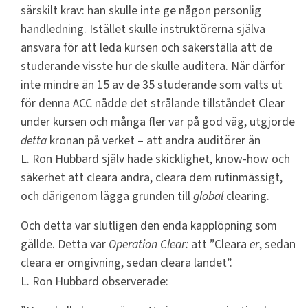
särskilt krav: han skulle inte ge någon personlig
handledning. Istället skulle instruktörerna själva
ansvara för att leda kursen och säkerställa att de
studerande visste hur de skulle auditera. När därför
inte mindre än 15 av de 35 studerande som valts ut
för denna ACC nådde det strålande tillståndet Clear
under kursen och många fler var på god väg, utgjorde
detta
kronan på verket – att andra auditörer än
L. Ron Hubbard själv hade skicklighet, know-how och
säkerhet att cleara andra, cleara dem rutinmässigt,
och därigenom lägga grunden till
global
clearing.
Och detta var slutligen den enda kapplöpning som
gällde. Detta var
Operation Clear:
att ”Cleara
er
, sedan
cleara er omgivning, sedan cleara landet”.
L. Ron Hubbard observerade: