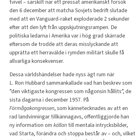
tvivel – särskilt när ett pressat amerikanskt försök
den 6 december att matcha Sovjets bedrift slutade
med att en Vanguard-raket exploderade 2 sekunder
efter att den lyft från uppskjutningsrampen. De
politiska ledarna i Amerika var i hög grad skärrade
eftersom de trodde att deras misslyckande att
upprätta ett herravälde i rymden militärt skulle få
allvarliga konsekvenser.
Dessa världshändelser hade nyss ägt rum när
L. Ron Hubbard sammankallade vad han beskrev som
”den viktigaste kongressen som någonsin hållits”, de
sista dagarna i december 1957. På
Förmågakongressen
, som kännetecknades av att en
rad landvinningar tillkännagavs, offentliggjorde han
ny information om
källan
till mentala intrycksbilder,
vad Starta, förändra och stoppa består av – och, vilket