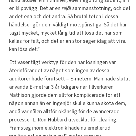
hundratusen km i timmen, eller någonting sådant, in i
en klippvägg. Det är en
rejäl
sammanstötning, och det
är det ena och det andra. Så brutaliteten i dessa
händelser gör dem väldigt motspänstiga. Så det har
tagit mycket, mycket lång tid att lösa det här som
kallas för fält, och det är en stor seger idag att vi nu
kan lösa det.”
Ett väsentligt verktyg för den här lösningen var
återinförandet av något som ingen av dessa
auditörer hade förutsett – E-metern. Man hade slutat
använda E-metrar 3 år tidigare när tillverkaren
Mathison gjorde dem alltför komplicerade för att
någon annan än en ingenjör skulle kunna sköta dem,
ändå var nålen alltför okänslig för de avancerade
processer L. Ron Hubbard utvecklat för clearing.
Framsteg inom elektronik hade nu emellertid