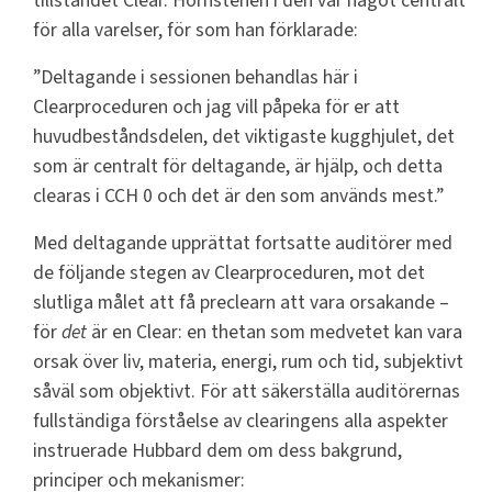
tillståndet Clear. Hörnstenen i den var något centralt
för alla varelser, för som han förklarade:
”Deltagande i sessionen behandlas här i
Clearproceduren och jag vill påpeka för er att
huvudbeståndsdelen, det viktigaste kugghjulet, det
som är centralt för deltagande, är hjälp, och detta
clearas i CCH 0 och det är den som används mest.”
Med deltagande upprättat fortsatte auditörer med
de följande stegen av Clearproceduren, mot det
slutliga målet att få preclearn att vara orsakande –
för
det
är en Clear: en thetan som medvetet kan vara
orsak över liv, materia, energi, rum och tid, subjektivt
såväl som objektivt. För att säkerställa auditörernas
fullständiga förståelse av clearingens alla aspekter
instruerade Hubbard dem om dess bakgrund,
principer och mekanismer: