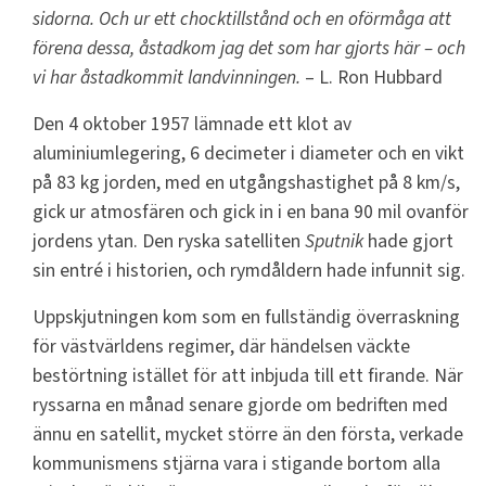
sidorna. Och ur ett chocktillstånd och en oförmåga att
förena dessa, åstadkom jag det som har gjorts här – och
vi har åstadkommit landvinningen.
– L. Ron Hubbard
Den 4 oktober 1957 lämnade ett klot av
aluminiumlegering, 6 decimeter i diameter och en vikt
på 83 kg jorden, med en utgångshastighet på 8 km/s,
gick ur atmosfären och gick in i en bana 90 mil ovanför
jordens ytan. Den ryska satelliten
Sputnik
hade gjort
sin entré i historien, och rymdåldern hade infunnit sig.
Uppskjutningen kom som en fullständig överraskning
för västvärldens regimer, där händelsen väckte
bestörtning istället för att inbjuda till ett firande. När
ryssarna en månad senare gjorde om bedriften med
ännu en satellit, mycket större än den första, verkade
kommunismens stjärna vara i stigande bortom alla