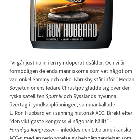
”Vi går just nu in i en rymdoperatidsålder. Och vi är
förmodligen de enda människorna som vet något om
vad onkel Sammy och onkel Khrushy står inför.” Medan
Sovjetunionens ledare Chrustjov gladde sig över den
ryska satelliten
Sputnik
och Rysslands nyvunna
övertag i rymdkapplöpningen, sammankallade
L. Ron Hubbard en i sanning historisk ACC. Direkt efter
”den viktigaste kongress vi någonsin hållit” –
Förmåga-kongressen
– inleddes den 19:e amerikanska
ACC-n med en redogörelse av helspårshändelser som