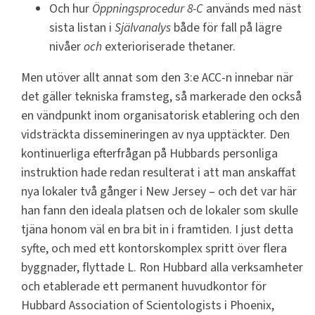
Och hur
Öppningsprocedur 8-C
används med näst
sista listan i
Självanalys
både för fall på lägre
nivåer
och
exterioriserade thetaner.
Men utöver allt annat som den 3:e ACC-n innebar när
det gäller tekniska framsteg, så markerade den också
en vändpunkt inom organisatorisk etablering och den
vidsträckta dissemineringen av nya upptäckter. Den
kontinuerliga efterfrågan på Hubbards personliga
instruktion hade redan resulterat i att man anskaffat
nya lokaler två gånger i New Jersey – och det var här
han fann den ideala platsen och de lokaler som skulle
tjäna honom väl en bra bit in i framtiden. I just detta
syfte, och med ett kontorskomplex spritt över flera
byggnader, flyttade L. Ron Hubbard alla verksamheter
och etablerade ett permanent huvudkontor för
Hubbard Association of Scientologists i Phoenix,