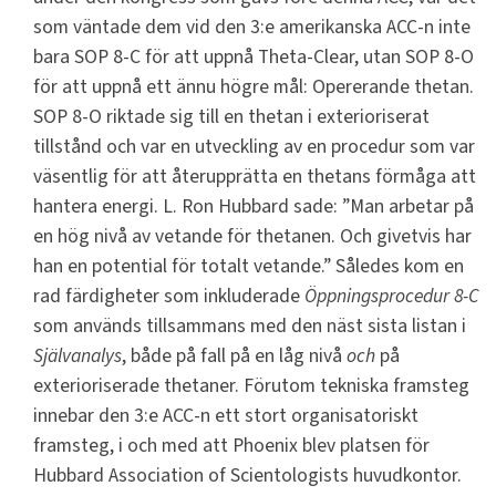
som väntade dem vid den 3:e amerikanska ACC-n inte
bara SOP 8-C för att uppnå Theta-Clear, utan SOP 8-O
för att uppnå ett ännu högre mål: Opererande thetan.
SOP 8-O riktade sig till en thetan i exterioriserat
tillstånd och var en utveckling av en procedur som var
väsentlig för att återupprätta en thetans förmåga att
hantera energi. L. Ron Hubbard sade: ”Man arbetar på
en hög nivå av vetande för thetanen. Och givetvis har
han en potential för totalt vetande.” Således kom en
rad färdigheter som inkluderade
Öppningsprocedur 8-C
som används tillsammans med den näst sista listan i
Självanalys
, både på fall på en låg nivå
och
på
exterioriserade thetaner. Förutom tekniska framsteg
innebar den 3:e ACC-n ett stort organisatoriskt
framsteg, i och med att Phoenix blev platsen för
Hubbard Association of Scientologists huvudkontor.