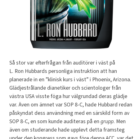
Så stor var efterfrågan från auditörer i väst på
L. Ron Hubbards personliga instruktion att han
planerade in en ”klinisk kurs i väst” i Phoenix, Arizona.
Glädjestrålande dianetiker och scientologer från
västra USA visste föga hur välgrundad deras glädje
var. Även om ämnet var SOP 8-C, hade Hubbard redan
påskyndat dess användning med en särskild form av
SOP 8-C, en som kunde auditeras på en
grupp
. Men
även om studerande hade upplevt detta framsteg
under den kongress som gavs före denna ACC, var det