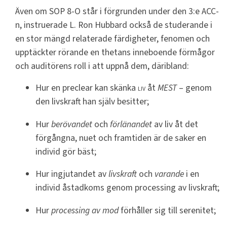
Även om SOP 8-O står i förgrunden under den 3:e ACC-
n, instruerade L. Ron Hubbard också de studerande i
en stor mängd relaterade färdigheter, fenomen och
upptäckter rörande en thetans inneboende förmågor
och auditörens roll i att uppnå dem, däribland:
Hur en preclear kan skänka
liv
åt
MEST
– genom
den livskraft han själv besitter;
Hur
berövandet
och
förlänandet
av liv åt det
förgångna, nuet och framtiden är de saker en
individ gör bäst;
Hur ingjutandet av
livskraft
och
varande
i en
individ åstadkoms genom processing av livskraft;
Hur
processing av mod
förhåller sig till serenitet;