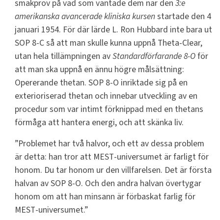
smakprov på vad som väntade dem när den
3:e
amerikanska avancerade kliniska kursen
startade den 4
januari 1954. För där lärde L. Ron Hubbard inte bara ut
SOP 8-C så att man skulle kunna uppnå Theta-Clear,
utan hela tillämpningen av
Standardförfarande 8-O
för
att man ska uppnå en ännu högre målsättning:
Opererande thetan. SOP 8-O inriktade sig på en
exterioriserad thetan och innebar utveckling av en
procedur som var intimt förknippad med en thetans
förmåga att hantera energi, och att skänka liv.
”Problemet har två halvor, och ett av dessa problem
är detta: han tror att
MEST
-universumet är farligt för
honom. Du tar honom ur den villfarelsen. Det är första
halvan av SOP 8-O. Och den andra halvan övertygar
honom om att han minsann är förbaskat farlig för
MEST
-universumet.”