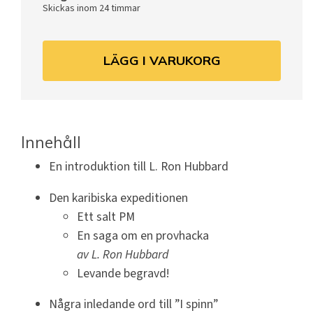
Skickas inom 24 timmar
LÄGG I VARUKORG
Innehåll
En introduktion till L. Ron Hubbard
Den karibiska expeditionen
Ett salt PM
En saga om en provhacka
av L.
Ron Hubbard
Levande begravd!
Några inledande ord till ”I spinn”