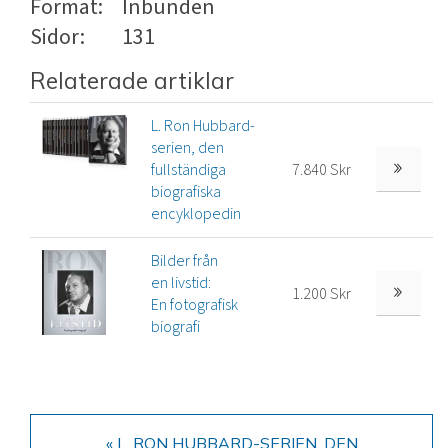
Format:
Inbunden
Sidor:
131
Relaterade artiklar
L. Ron Hubbard-
serien, den
fullständiga
7.840 Skr
biografiska
encyklopedin
Bilder från
en livstid:
1.200 Skr
En fotografisk
biografi
« L. RON HUBBARD-SERIEN, DEN