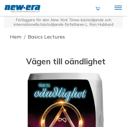
Förläggare för den
New York Times
-bästsäljande och
internationella bästsäljande författaren L. Ron Hubbard
Hem
/
Basics Lectures
Vägen till oändlighet