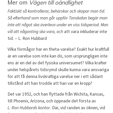
Mer om
Vägen till oändlighet
Faktiskt så kontrollerar, behärskar och skapar man tid.
Så efterhand som man går uppför Tonskalan begär man
inte att något ska överleva under en viss tidsperiod. Man
vill att någonting ska vara, och
att vara
inkluderar inte
tid.
– L. Ron Hubbard
Vilka förmågor har en theta-varelse? Exakt hur kraftfull
är en varelse som inte kan dö, som ursprungligen inte
ens är en del av det fysiska universumet? Vilka krafter
under helspårets tidsrymd skulle kunna vara ansvariga
för att få denna livskraftiga varelse ner i ett sådant
tillstånd att han trodde att han var en kropp?
Det var 1952, och han flyttade från Wichita, Kansas,
till Phoenix, Arizona, och öppnade det första av
L. Ron Hubbards kontor
. Där, vid randen av öknen, vid