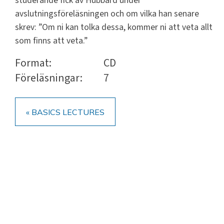
studerande fick av Hubbard under
avslutningsföreläsningen och om vilka han senare
skrev: ”Om ni kan tolka dessa, kommer ni att veta allt
som finns att veta.”
Format:
CD
Föreläsningar:
7
« BASICS LECTURES