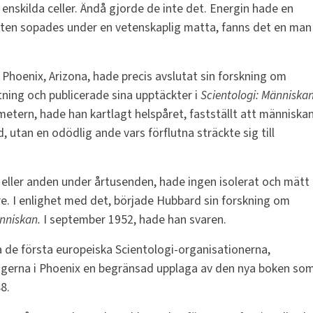
n enskilda celler. Ändå gjorde de inte det. Energin hade en
ten sopades under en vetenskaplig matta, fanns det en man
 Phoenix, Arizona, hade precis avslutat sin forskning om
ning och publicerade sina upptäckter i
Scientologi: Människa
tern, hade han kartlagt helspåret, fastställt att människa
, utan en odödlig ande vars förflutna sträckte sig till
 eller anden under årtusenden, hade ingen isolerat och mätt
. I enlighet med det, började Hubbard sin forskning om
nniskan.
I september 1952, hade han svaren.
ta de första europeiska Scientologi-organisationerna,
ogerna i Phoenix en begränsad upplaga av den nya boken so
8.