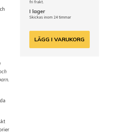
fri frakt.
ch
I lager
Skickas inom 24 timmar
LÄGG I VARUKORG
a
 och
barn.
rda
skt
orier