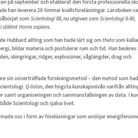
itten på september och etablerat den första professionella sk
ade han leverera 20 timmar kvällsföreläsningar. Läroboken va
 påbörjat som
Scientologi 88
, nu utgiven som
Scientologi 8-80,
i släktet Homo sapiens.
jade Hubbard allting som han hade lärt sig om
theta
som källan
nergi, bildar materia och postulerar rum och tid. Han beskrev
den, skingringar, ridger, explosioner, våglängder, drag och
igare sin oöverträffade forskningsmetod – den metod som ha
Scientologi.
Q-listan
, den högsta kunskapsnivån varifrån alltin
r samt organiseringen och sammanställningen av data. I ko
både Scientologi och själva livet.
lämnade oss i form av föreläsningar som avslöjar energifenom