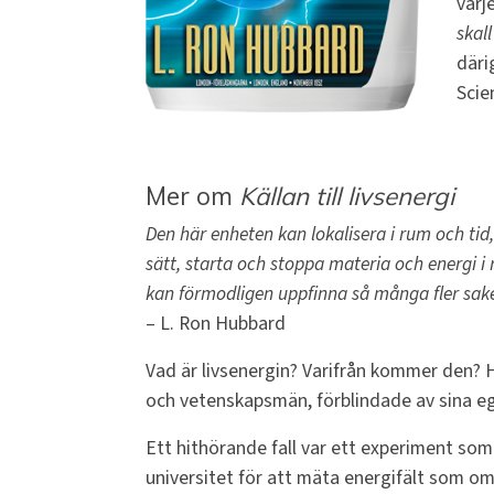
varj
skal
däri
Scie
Mer om
Källan till livsenergi
Den här enheten kan lokalisera i rum och ti
sätt, starta och stoppa materia och energi i
kan förmodligen uppfinna så många fler saker
– L. Ron Hubbard
Vad är livsenergin? Varifrån kommer den? H
och vetenskapsmän, förblindade av sina egn
Ett hithörande fall var ett experiment som
universitet för att mäta energifält som 