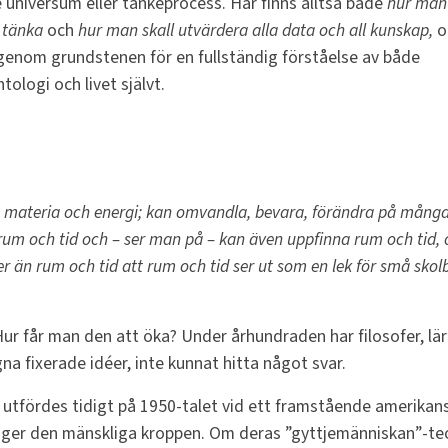
e universum eller tankeprocess. Här finns alltså både
hur man
l tänka
och
hur man skall utvärdera alla data och all kunskap,
o
genom grundstenen för en fullständig förståelse av både
ntologi och livet självt.
d, materia och energi; kan omvandla, bevara, förändra på mång
 rum och tid och – ser man på – kan även uppfinna rum och tid,
 än rum och tid att rum och tid ser ut som en lek för små skol
ur får man den att öka? Under århundraden har filosofer, lä
a fixerade idéer, inte kunnat hitta något svar.
 utfördes tidigt på 1950-talet vid ett framstående amerikan
omger den mänskliga kroppen. Om deras ”gyttjemänniskan”-te