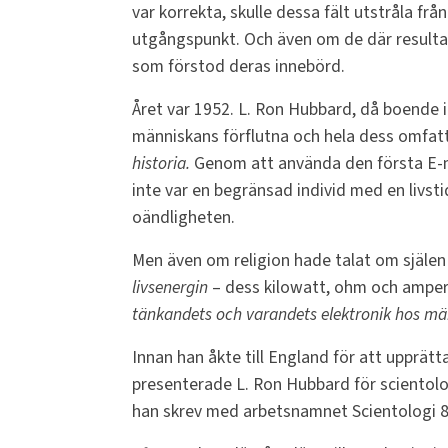
var korrekta, skulle dessa fält utstråla frå
utgångspunkt. Och även om de där resulta
som förstod deras innebörd.
Året var 1952. L. Ron Hubbard, då boende i
människans förflutna och hela dess omfatt
historia.
Genom att använda den första E-me
inte var en begränsad individ med en livstid
oändligheten.
Men även om religion hade talat om själen
livsenergin
– dess kilowatt, ohm och ampere
tänkandets och varandets elektronik hos mä
Innan han åkte till England för att upprät
presenterade L. Ron Hubbard för scientol
han skrev med arbetsnamnet Scientologi 8