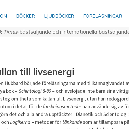
ION
BÖCKER
LJUDBÖCKER
FÖRELÄSNINGAR
k Times
-bästsäljande och internationella bästsäljand
llan till livsenergi
on Hubbard började föreläsningarna med tillkännagivandet a
nya bok –
Scientologi 8-80
– och avslöjade inte bara sina viktig
steg om theta som källan till Livsenergi, utan han redogjor
utom i detalj för de
forskningsmetoder
han använde sig av fö
göra det och alla andra upptäckter i Dianetik och Scientologi:
och
Logikerna
– metoder för
tänkande
som är tillämpbara p