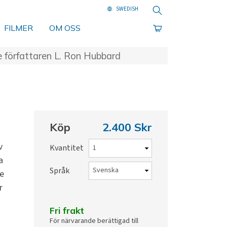
Sök
FILMER
OM OSS
e författaren L. Ron Hubbard
Köp
2.400 Skr
v
Kvantitet
a
Språk
de
r
Fri frakt
å
För närvarande berättigad till