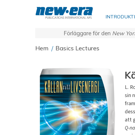
INTRODUKT
Förläggare för den
New Yor
Hem
/
Basics Lectures
Kä
L. R
sin 
fram
dess
att 
Q-na