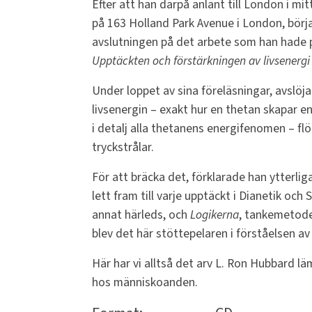
Efter att han därpå anlänt till London i m
på 163 Holland Park Avenue i London, börj
avslutningen på det arbete som han hade
Upptäckten och förstärkningen av livsenergi 
Under loppet av sina föreläsningar, avslö
livsenergin – exakt hur en thetan skapar e
i detalj alla thetanens energifenomen – flö
tryckstrålar.
För att bräcka det, förklarade han ytterl
lett fram till varje upptäckt i Dianetik och 
annat härleds, och
Logikerna
, tankemetode
blev det här stöttepelaren i förståelsen av 
Här har vi alltså det arv L. Ron Hubbard 
hos människoanden.