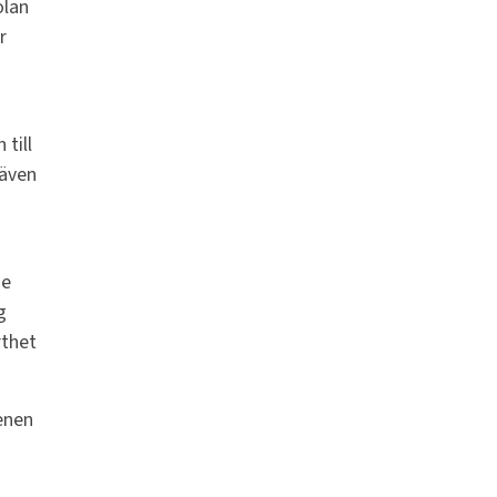
olan
r
 till
 även
de
g
rthet
enen