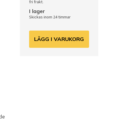
fri frakt.
I lager
Skickas inom 24 timmar
LÄGG I VARUKORG
 de