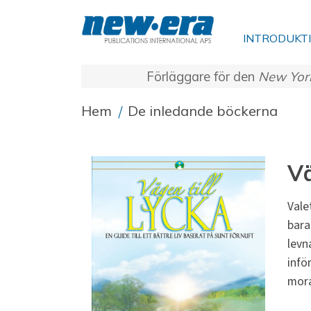
INTRODUKT
Förläggare för den
New Yor
Hem
/
De inledande böckerna
Vä
Vale
bara
levn
infö
mora