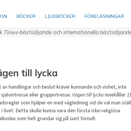
ION
BÖCKER
LJUDBÖCKER
FÖRELÄSNINGAR
k Times
-bästsäljande och internationella bästsäljand
gen till lycka
t av handlingar och beslut kräver kunnande och vishet, inte
 självintresse eller gruppintresse.
Vägen till lycka
innehåller 2
adsregler som hjälper en med vägledning vid de val man stäl
r i livet. Detta skulle kunna vara den första icke-religiösa
lkodex som helt grundar sig på sunt förnuft.