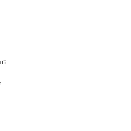
tför
h