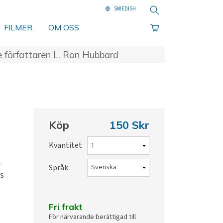
Sök
FILMER
OM OSS
e författaren L. Ron Hubbard
Köp
150 Skr
Kvantitet
1
Språk
ls
Fri frakt
För närvarande berättigad till