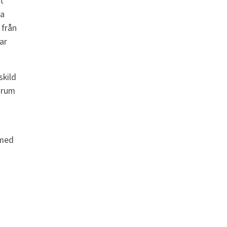
t
la
 från
ar
skild
, rum
 med