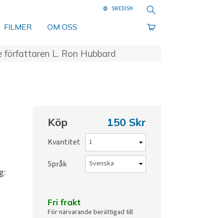
Sök
FILMER
OM OSS
e författaren L. Ron Hubbard
Köp
150 Skr
Kvantitet
Språk
g:
Fri frakt
För närvarande berättigad till