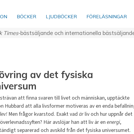
ION
BÖCKER
LJUDBÖCKER
FÖRELÄSNINGAR
k Times
-bästsäljande och internationella bästsäljand
övring av det fysiska
niversum
n strävan att finna svaren till livet och människan, upptäckte
on Hubbard att alla livsformer motiveras av en enda befallnin
lev!
Men frågor kvarstod. Exakt vad
är
liv och hur uppnår det
 överlevnadssyften? Här avslöjar han att liv är en
energi
,
ständigt separerad och avskild från det fysiska universumet.