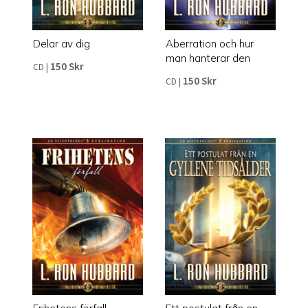
Delar av dig
Aberration och hur
man hanterar den
150 Skr
CD
|
150 Skr
CD
|