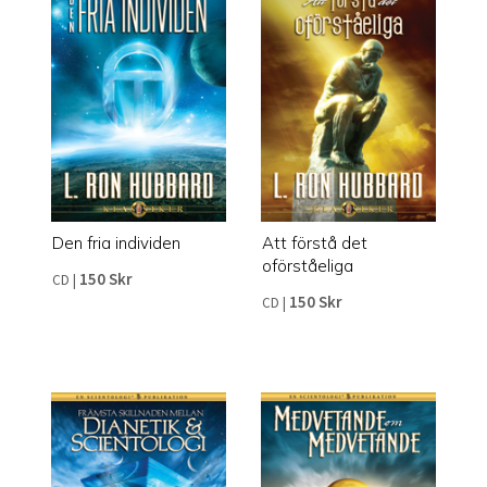
Den fria individen
Att förstå det
oförståeliga
150 Skr
CD
|
150 Skr
CD
|