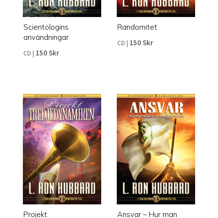
Scientologins
Randomitet
användningar
150 Skr
CD
|
150 Skr
CD
|
Projekt
Ansvar – Hur man