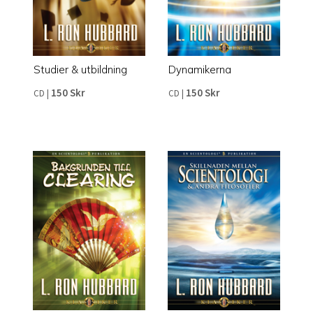
Studier & utbildning
Dynamikerna
150 Skr
150 Skr
CD
|
CD
|