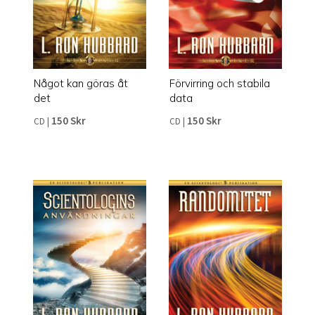
Något kan göras åt
Förvirring och stabila
det
data
150 Skr
150 Skr
CD
|
CD
|