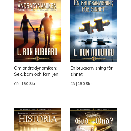
Om andradynamiken:
En bruksanvisning för
Sex, barn och familjen
sinnet
150 Skr
150 Skr
CD
|
CD
|