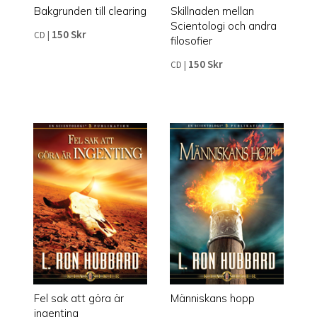
Bakgrunden till clearing
Skillnaden mellan
Scientologi och andra
150 Skr
CD
|
filosofier
150 Skr
CD
|
Fel sak att göra är
Människans hopp
ingenting