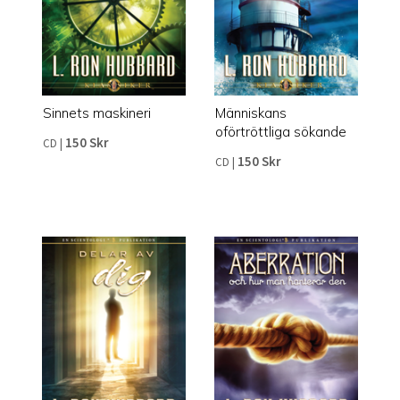
Sinnets maskineri
Människans
oförtröttliga sökande
150 Skr
CD
|
150 Skr
CD
|