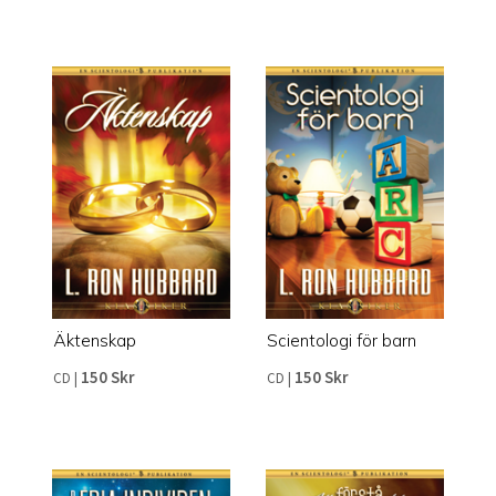
Äktenskap
Scientologi för barn
150 Skr
150 Skr
CD
|
CD
|