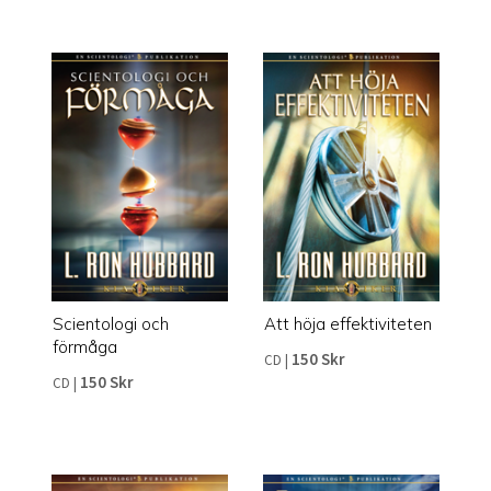
Scientologi och
Att höja effektiviteten
förmåga
150 Skr
CD
|
150 Skr
CD
|