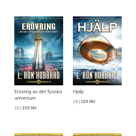
Erövring av det fysiska
Hjälp
universum
150 Skr
CD
|
150 Skr
CD
|