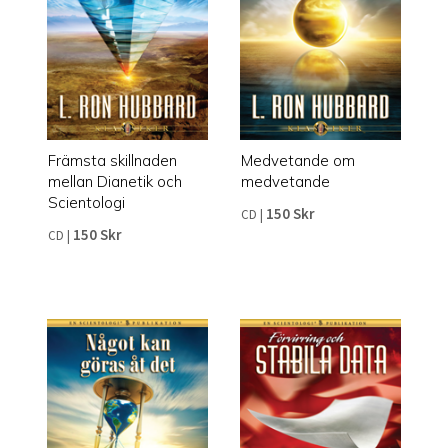
Främsta skillnaden
Medvetande om
mellan Dianetik och
medvetande
Scientologi
150 Skr
CD
|
150 Skr
CD
|