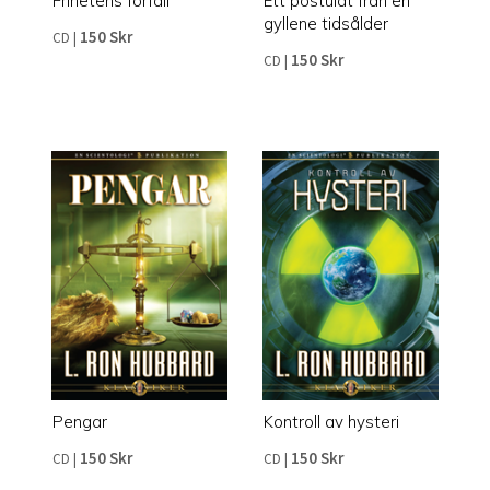
Frihetens förfall
Ett postulat från en
gyllene tidsålder
150 Skr
CD
|
150 Skr
CD
|
Pengar
Kontroll av hysteri
150 Skr
150 Skr
CD
|
CD
|