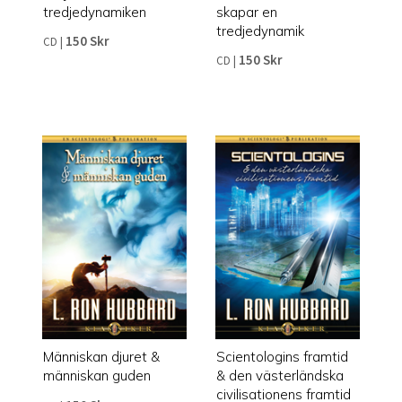
tredjedynamiken
skapar en
tredjedynamik
150 Skr
CD
|
150 Skr
CD
|
Människan djuret &
Scientologins framtid
människan guden
& den västerländska
civilisationens framtid