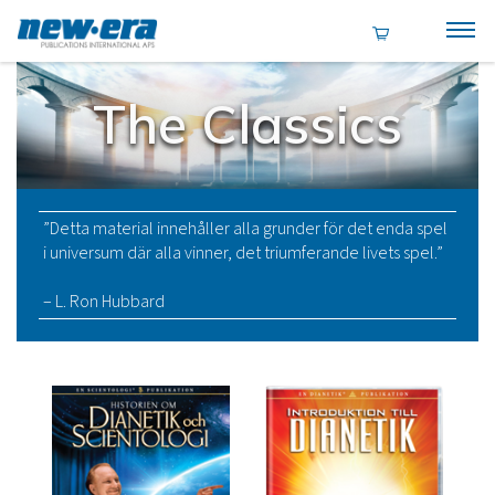
The Classics
”Detta material innehåller alla grunder för det enda spel
i universum där alla vinner, det triumferande livets spel.”
– L. Ron Hubbard