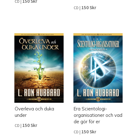
150 Skr
CD
|
150 Skr
CD
|
Överleva och duka
Era Scientologi-
under
organisationer och vad
de gör för er
150 Skr
CD
|
150 Skr
CD
|