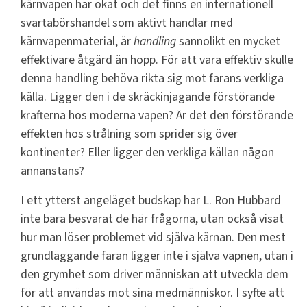
kärnvapen har ökat och det finns en internationell
svartabörshandel som aktivt handlar med
kärnvapenmaterial, är
handling
sannolikt en mycket
effektivare åtgärd än hopp. För att vara effektiv skulle
denna handling behöva rikta sig mot farans verkliga
källa. Ligger den i de skräckinjagande förstörande
krafterna hos moderna vapen? Är det den förstörande
effekten hos strålning som sprider sig över
kontinenter? Eller ligger den verkliga källan någon
annanstans?
I ett ytterst angeläget budskap har L. Ron Hubbard
inte bara besvarat de här frågorna, utan också visat
hur man löser problemet vid själva kärnan. Den mest
grundläggande faran ligger inte i själva vapnen, utan i
den grymhet som driver människan att utveckla dem
för att användas mot sina medmänniskor. I syfte att