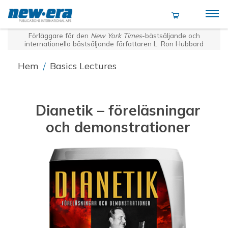
Förläggare för den
New York Times
-bästsäljande och
internationella bästsäljande författaren L. Ron Hubbard
Hem
/
Basics Lectures
Dianetik – föreläsningar
och demonstrationer