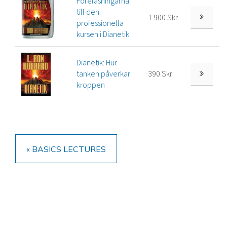
Föreläsningarna
till den
1.900 Skr
professionella
kursen i Dianetik
Dianetik: Hur
tanken påverkar
390 Skr
kroppen
« BASICS LECTURES