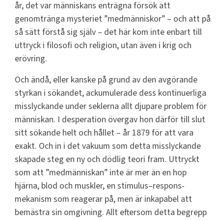
år, det var människans enträgna försök att
genomtränga mysteriet ”medmänniskor” – och att på
så sätt förstå sig själv – det här kom inte enbart till
uttryck i filosofi och religion, utan även i krig och
erövring.
Och ändå, eller kanske på grund av den avgörande
styrkan i sökandet, ackumulerade dess kontinuerliga
misslyckande under seklerna allt djupare problem för
människan. I desperation övergav hon därför till slut
sitt sökande helt och hållet – år 1879 för att vara
exakt. Och in i det vakuum som detta misslyckande
skapade steg en ny och dödlig teori fram. Uttryckt
som att ”medmänniskan” inte är mer än en hop
hjärna, blod och muskler, en stimulus–respons-
mekanism som reagerar på, men är inkapabel att
bemästra sin omgivning. Allt eftersom detta begrepp