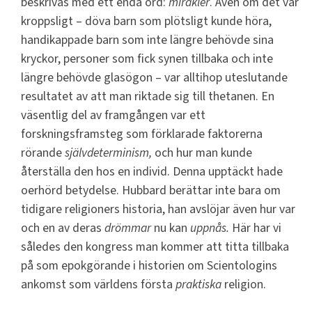
beskrivas med ett enda ord:
mirakler
. Även om det var
kroppsligt – döva barn som plötsligt kunde höra,
handikappade barn som inte längre behövde sina
kryckor, personer som fick synen tillbaka och inte
längre behövde glasögon – var alltihop uteslutande
resultatet av att man riktade sig till thetanen. En
väsentlig del av framgången var ett
forskningsframsteg som förklarade faktorerna
rörande
självdeterminism,
och hur man kunde
återställa den hos en individ. Denna upptäckt hade
oerhörd betydelse. Hubbard berättar inte bara om
tidigare religioners historia, han avslöjar även hur var
och en av deras
drömmar
nu kan
uppnås.
Här har vi
således den kongress man kommer att titta tillbaka
på som epokgörande i historien om Scientologins
ankomst som världens första
praktiska
religion.