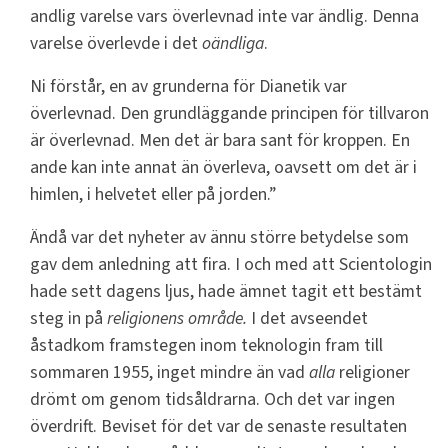
andlig varelse vars överlevnad inte var ändlig. Denna
varelse överlevde i det
oändliga
.
Ni förstår, en av grunderna för Dianetik var
överlevnad. Den grundläggande principen för tillvaron
är överlevnad. Men det är bara sant för kroppen. En
ande kan inte annat än överleva, oavsett om det är i
himlen, i helvetet eller på jorden.”
Ändå var det nyheter av ännu större betydelse som
gav dem anledning att fira. I och med att Scientologin
hade sett dagens ljus, hade ämnet tagit ett bestämt
steg in på
religionens område.
I det avseendet
åstadkom framstegen inom teknologin fram till
sommaren 1955, inget mindre än vad
alla
religioner
drömt om genom tidsåldrarna. Och det var ingen
överdrift. Beviset för det var de senaste resultaten