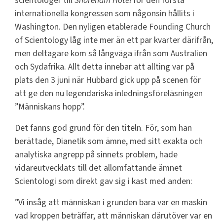
scientologer till
Shoreham Hotel
för den första
internationella kongressen som någonsin hållits i
Washington. Den nyligen etablerade Founding Church
of Scientology låg inte mer än ett par kvarter därifrån,
men deltagare kom så långväga ifrån som Australien
och Sydafrika. Allt detta innebar att allting var på
plats den 3 juni när Hubbard gick upp på scenen för
att ge den nu legendariska inledningsföreläsningen
”Människans hopp”.
Det fanns god grund för den titeln. För, som han
berättade, Dianetik som ämne, med sitt exakta och
analytiska angrepp på sinnets problem, hade
vidareutvecklats till det allomfattande ämnet
Scientologi som direkt gav sig i kast med anden:
”Vi insåg att människan i grunden bara var en maskin
vad kroppen beträffar, att människan därutöver var en