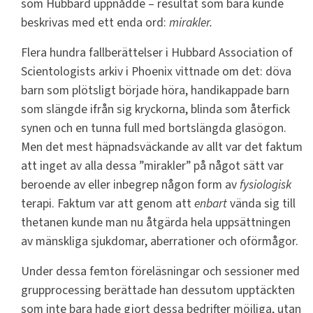
som Hubbard uppnådde – resultat som bara kunde
beskrivas med ett enda ord:
mirakler.
Flera hundra fallberättelser i Hubbard Association of
Scientologists arkiv i Phoenix vittnade om det: döva
barn som plötsligt började höra, handikappade barn
som slängde ifrån sig kryckorna, blinda som återfick
synen och en tunna full med bortslängda glasögon.
Men det mest häpnadsväckande av allt var det faktum
att inget av alla dessa ”mirakler” på något sätt var
beroende av eller inbegrep någon form av
fysiologisk
terapi. Faktum var att genom att
enbart
vända sig till
thetanen kunde man nu åtgärda hela uppsättningen
av mänskliga sjukdomar, aberrationer och oförmågor.
Under dessa femton föreläsningar och sessioner med
grupprocessing berättade han dessutom upptäckten
som inte bara hade gjort dessa bedrifter möjliga, utan